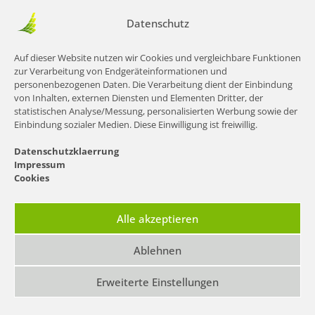
Einwilligung der Nutzer maßgeblich. Im Übrigen
enthalten unsere Newsletter Informationen zu
Datenschutz
unseren Leistungen und uns.
Auf dieser Website nutzen wir Cookies und vergleichbare Funktionen
Double-Opt-In und Protokollierung: Die
zur Verarbeitung von Endgeräteinformationen und
Anmeldung zu unserem Newsletter erfolgt in
personenbezogenen Daten. Die Verarbeitung dient der Einbindung
von Inhalten, externen Diensten und Elementen Dritter, der
einem sog. Double-Opt-In-Verfahren. D.h. Sie
statistischen Analyse/Messung, personalisierten Werbung sowie der
erhalten nach der Anmeldung eine E-Mail, in der
Einbindung sozialer Medien. Diese Einwilligung ist freiwillig.
Sie um die Bestätigung Ihrer Anmeldung
gebeten werden. Diese Bestätigung ist
Datenschutzklaerrung
notwendig, damit sich niemand mit fremden E-
Impressum
Mailadressen anmelden kann. Die Anmeldungen
Cookies
zum Newsletter werden protokolliert, um den
Anmeldeprozess entsprechend den rechtlichen
Alle akzeptieren
Anforderungen nachweisen zu können. Hierzu
gehört die Speicherung des Anmelde- und des
Ablehnen
Bestätigungszeitpunkts, als auch der IP-Adresse.
Ebenso werden die Änderungen Ihrer bei dem
Erweiterte Einstellungen
Versanddienstleister gespeicherten Daten
protokolliert.